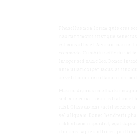
Phasellus non lorem quis erat sce
habitant morbi tristique senectus
est convallis et. Aenean mauris l
commodo. Curabitur efficitur id te
Integer sed nunc leo. Donec interdu
ante ullamcorper lacus, at tincidu
ac velit non orci ullamcorper mole
Mauris dignissim efficitur magna 
sed consequat nisi nisl sit amet l
nisi. Class aptent taciti sociosq
vel aliquam. Donec hendrerit phare
nibh et sem imperdiet, eget dapib
rhoncus sapien ultrices, porttitor