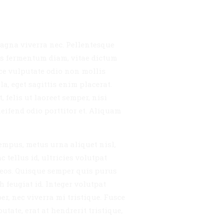
magna viverra nec. Pellentesque
tis fermentum diam, vitae dictum
sce vulputate odio non mollis
a, eget sagittis enim placerat.
, felis ut laoreet semper, nisi
leifend odio porttitor et. Aliquam
empus, metus urna aliquet nisl,
 tellus id, ultricies volutpat
naeos. Quisque semper quis purus
 feugiat id. Integer volutpat
r, nec viverra mi tristique. Fusce
utate, erat at hendrerit tristique,